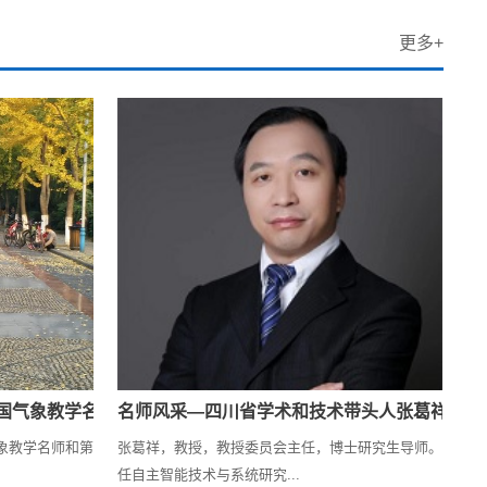
更多+
国气象教学名师
名师风采—四川省学术和技术带头人张葛祥教授
名
象教学名师和第
张葛祥，教授，教授委员会主任，博士研究生导师。
唐
任自主智能技术与系统研究...
津